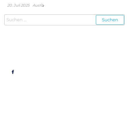
20. Juli 2025
Aus
Follow Us
Organisation
Get Started
Satzung
Beiträge
FAQ
Kontakt
Ausbildung