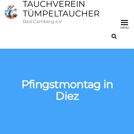
TAUCHVEREIN
TÜMPELTAUCHER
Bad Camberg e.V.
MENÜ
Pfingstmontag in
Diez