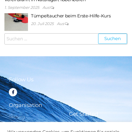
1. September 2025
Aus
Tümpeltaucher beim Erste-Hilfe-Kurs
20. Juli 2025
Aus
Follow Us
Organisation
Get Started
Satzung
Beiträge
FAQ
Kontakt