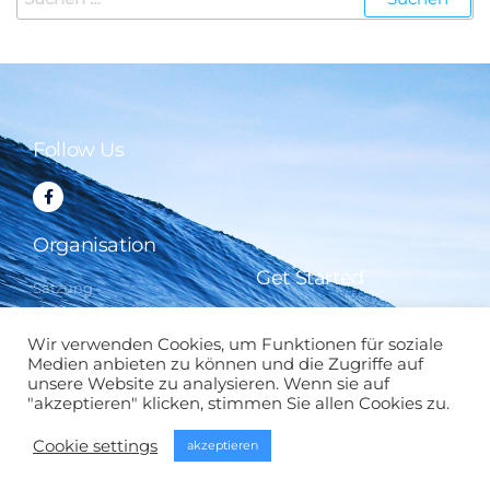
Follow Us
Organisation
Get Started
Satzung
Beiträge
FAQ
Kontakt
Wir verwenden Cookies, um Funktionen für soziale
Ausbildung
Medien anbieten zu können und die Zugriffe auf
unsere Website zu analysieren. Wenn sie auf
"akzeptieren" klicken, stimmen Sie allen Cookies zu.
Rechtliches
Cookie settings
akzeptieren
Impressum