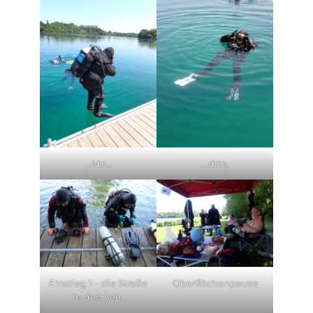
…Ab!…
….drin.
Einstieg 1 – die Straße
Oberflächenpause
in den See.